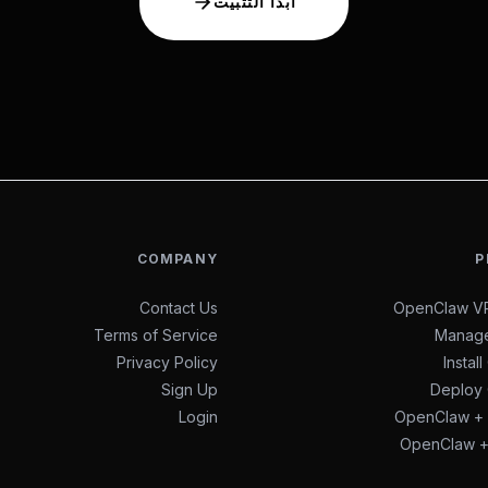
ابدأ التثبيت
COMPANY
P
Contact Us
OpenClaw VP
Terms of Service
Manage
Privacy Policy
Instal
Sign Up
Deploy
Login
OpenClaw +
OpenClaw +