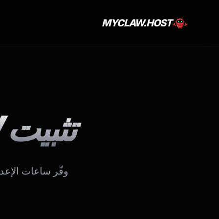
MYCLAW.HOST
تثبيت OPENCLAW التلقائي
وفّر ساعات الإعداد. ثبّت OpenClaw بسكريبتات مُجربة. بدون