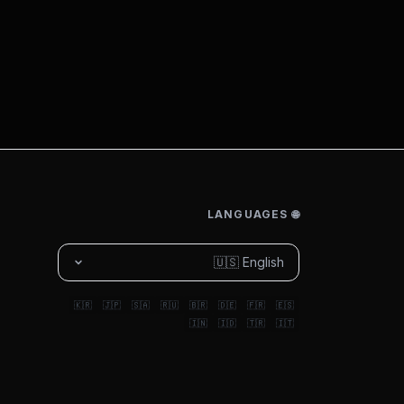
🌐 LANGUAGES
🇺🇸 English
🇰🇷
🇯🇵
🇸🇦
🇷🇺
🇧🇷
🇩🇪
🇫🇷
🇪🇸
🇮🇳
🇮🇩
🇹🇷
🇮🇹