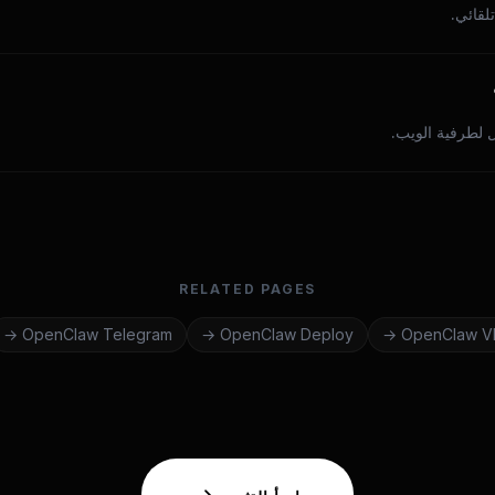
ل لطرفية الويب.
RELATED PAGES
→
OpenClaw
Telegram
→
OpenClaw
Deploy
→
OpenClaw
V