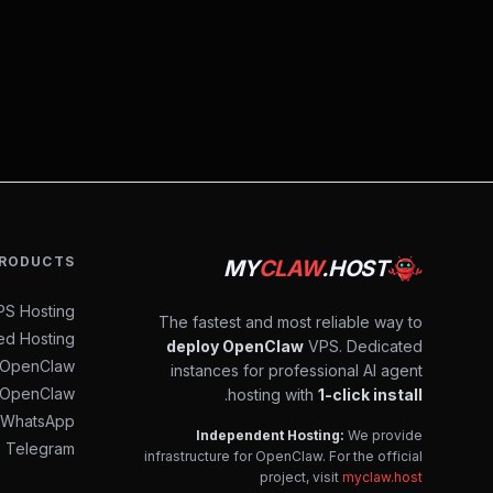
RODUCTS
MY
CLAW
.HOST
S Hosting
The fastest and most reliable way to
d Hosting
deploy OpenClaw
VPS. Dedicated
l OpenClaw
instances for professional AI agent
 OpenClaw
.
hosting with
1-click install
 WhatsApp
Independent Hosting:
We provide
 Telegram
infrastructure for OpenClaw. For the official
project, visit
myclaw.host