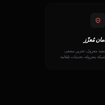
مان مُعزّز
نفيذ معزول، تخزين مشفر،
بكة معزولة، تحديثات تلقائية.