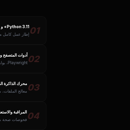
Python 3.11+ و OpenClaw Core
01
إطار عمل كامل مع ج
أدوات المتصفح وال
02
Playwright، بوابة متعددة القنوات، إدارة الجلسات والمراقب.
محرك الذاكرة الد
03
معالج الملفات، مجدول cron، خادم درد
المراقبة والاستعا
04
فحوصات صحة مدم