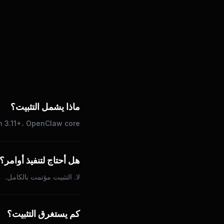
ماذا يشمل التثبيت؟
Python 3.11+، OpenClaw core، جميع الاعتماديات، أدوات الم
هل أحتاج لتنفيذ أوامر؟
لا. التثبيت مؤتمت بالكامل.
كم يستغرق التثبيت؟