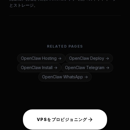
とストレージ。
RELATED PAGES
OpenClaw
Hosting
→
OpenClaw
Deploy
→
OpenClaw
Install
→
OpenClaw
Telegram
→
OpenClaw
WhatsApp
→
VPSをプロビジョニング