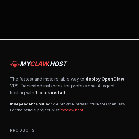
MY
CLAW
.HOST
The fastest and most reliable way to
deploy OpenClaw
VPS. Dedicated instances for professional AI agent
hosting with
1-click install
.
Independent Hosting:
We provide infrastructure for OpenClaw.
For the official project, visit
myclaw.host
PRODUCTS