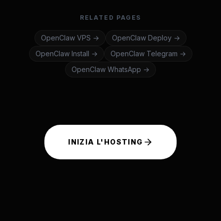
RELATED PAGES
OpenClaw
VPS
→
OpenClaw
Deploy
→
OpenClaw
Install
→
OpenClaw
Telegram
→
OpenClaw
WhatsApp
→
INIZIA L'HOSTING