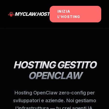
INIZIA
MYCLAW.HOST
L'HOSTING
HOSTING GESTITO
OPENCLAW
Hosting OpenClaw zero-config per
sviluppatori e aziende. Noi gestiamo
l'infrastruttura — tu crei agenti IA.