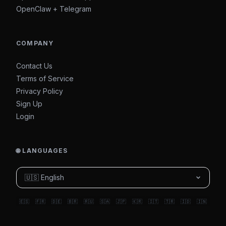
OpenClaw + Telegram
COMPANY
Contact Us
Terms of Service
Privacy Policy
Sign Up
Login
🌐 LANGUAGES
🇺🇸 English
🇪🇸
🇫🇷
🇩🇪
🇧🇷
🇷🇺
🇸🇦
🇯🇵
🇰🇷
🇮🇹
🇹🇷
🇮🇩
🇮🇳