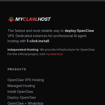
MY
CLAW
.HOST
The fastest and most reliable way to
deploy OpenClaw
VPS. Dedicated instances for professional AI agent
hosting with
1-click install
.
Independent Hosting:
We provide infrastructure for OpenClaw.
For the official project, visit
myclaw.host
PRODUCTS
OpenClaw VPS Hosting
Managed Hosting
Install OpenClaw
Deploy OpenClaw
OpenClaw + WhatsApp