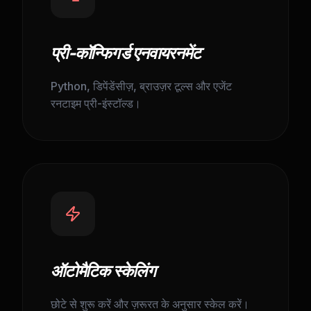
प्री-कॉन्फिगर्ड एनवायरनमेंट
Python, डिपेंडेंसीज़, ब्राउज़र टूल्स और एजेंट
रनटाइम प्री-इंस्टॉल्ड।
ऑटोमैटिक स्केलिंग
छोटे से शुरू करें और ज़रूरत के अनुसार स्केल करें।