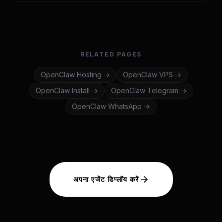
RELATED PAGES
OpenClaw
Hosting
→
OpenClaw
VPS
→
OpenClaw
Install
→
OpenClaw
Telegram
→
OpenClaw
WhatsApp
→
अपना एजेंट डिप्लॉय करें